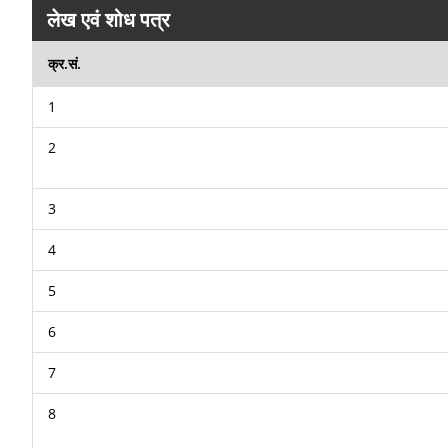
लेख एवं शोध पत्र
क्र.सं.
1
2
3
4
5
6
7
8